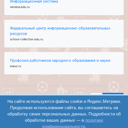
Информационная система
window.edu.ru
Федеральный центр информационно-образовательных
ресурсов
school-collection.edu.ru
Профсоюз работников народного образования и науки
eseur.ru
ООО "Центр
Найти
образования и
На сайте используются файлы cookie и Яндекс.Метрики.
вход
консалтинга"
Продолжая использование сайта, вы соглашаетесь на
Версия
Волгоград 2008-
обработку своих персональных данных. Подробности об
регистрация
сайта для
2026
обработке ваших данных — в
политике
слабовидящих
конфиденциальности
.
Сайт создан на