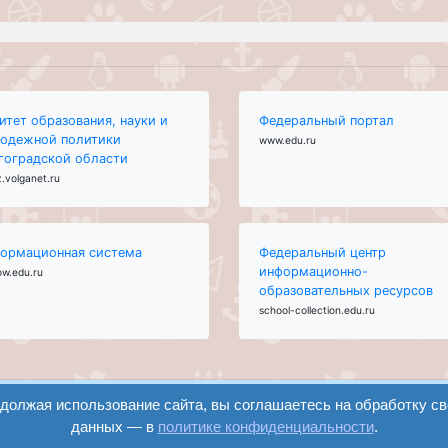
итет образования, науки и
Федеральный портал
одежной политики
www.edu.ru
гоградской области
.volganet.ru
ормационная система
Федеральный центр
информационно-
ow.edu.ru
образовательных ресурсов
school-collection.edu.ru
одолжая использование сайта, вы соглашаетесь на обработку с
данных — в
политике конфиденциальности
.
вход
регистрация