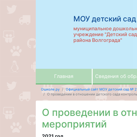
МОУ детский сад
муниципальное дошкольн
учреждение "Детский са
района Волгограда"
Главная
Сведения об обр
Ошколе.ру
Официальный сайт МОУ детский сад № 2
О проведении в отношении детского сада контрол
О проведении в от
мероприятий
2021 год