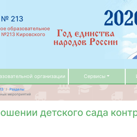
 № 213
ое образовательное
д №213 Кировского
азовательной организации
Сервисы
13
Разделы
ьных мероприятий
ношении детского сада конт