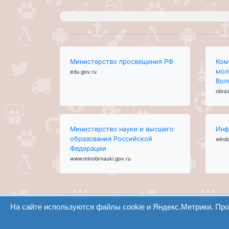
Министерство просвещения РФ
Ком
мол
edu.gov.ru
Вол
obraz
Министерство науки и высшего
Инф
образования Российской
wind
Федерации
www.minobrnauki.gov.ru
На сайте используются файлы cookie и Яндекс.Метрики. Пр
ООО "Центр образования и консалтинга"
Волгоград 2008-2026